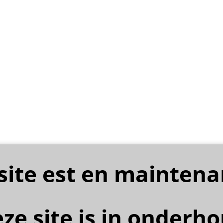
site est en mainten
ze site is in onderh